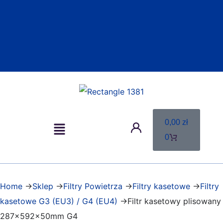
0,00
zł
0
Home
->
Sklep
->
Filtry Powietrza
->
Filtry kasetowe
->
Filtry
kasetowe G3 (EU3) / G4 (EU4)
->Filtr kasetowy plisowany
287x592x50mm G4