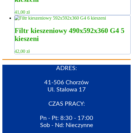
41,00
zł
Filtr kieszeniowy 490x592x360 G4 5
kieszeni
42,00
zł
ADRES:
41-506 Chorzów
Ul. Stalowa 17
CZAS PRACY:
Pn - Pt: 8:30 - 17:00
Sob - Nd: Nieczynne