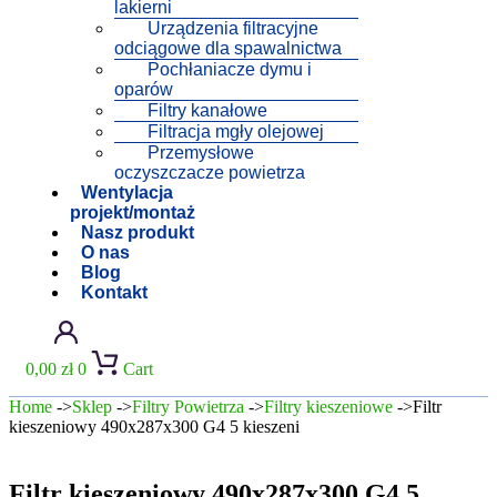
lakierni
Urządzenia filtracyjne
odciągowe dla spawalnictwa
Pochłaniacze dymu i
oparów
Filtry kanałowe
Filtracja mgły olejowej
Przemysłowe
oczyszczacze powietrza
Wentylacja
projekt/montaż
Nasz produkt
O nas
Blog
Kontakt
0,00
zł
0
Cart
Home
->
Sklep
->
Filtry Powietrza
->
Filtry kieszeniowe
->Filtr
kieszeniowy 490x287x300 G4 5 kieszeni
Filtr kieszeniowy 490x287x300 G4 5