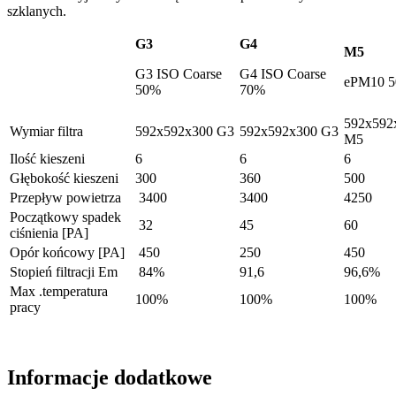
szklanych.
G3
G4
M5
G3 ISO Coarse
G4 ISO Coarse
ePM10 
50%
70%
592x592
Wymiar filtra
592x592x300 G3
592x592x300 G3
M5
Ilość kieszeni
6
6
6
Głębokość kieszeni
300
360
500
Przepływ powietrza
3400
3400
4250
Początkowy spadek
32
45
60
ciśnienia [PA]
Opór końcowy [PA]
450
250
450
Stopień filtracji Em
84%
91,6
96,6%
Max .temperatura
100%
100%
100%
pracy
Informacje dodatkowe