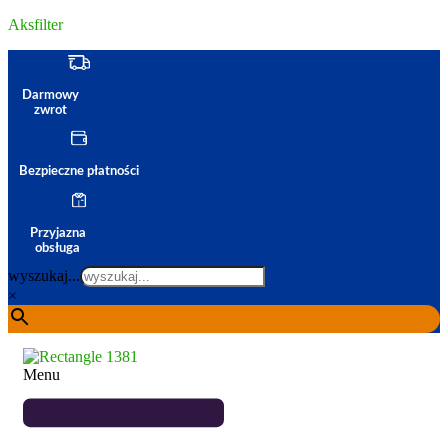
Aksfilter
Darmowy
zwrot
Bezpieczne płatności
Przyjazna
obsługa
wyszukaj...
×
Menu