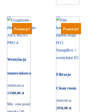
Promocja!
Promocja!
Wentylacja
stanowiskowa
Filtracja
18000,00
zł
Clean room
13500,00
zł
3600,00
zł
Min. cena przed
2950,00
zł
obniżką (30