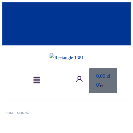
0,00
zł
0
HOME
MONTAŻ