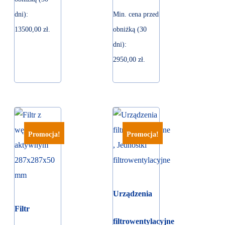
dni):
Min. cena przed
13500,00
zł
.
obniżką (30
dni):
2950,00
zł
.
Promocja!
Promocja!
Urządzenia
Filtr
filtrowentylacyjne