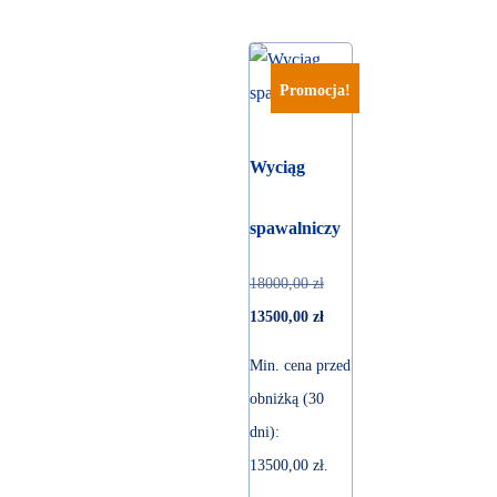
Promocja!
Wyciąg
spawalniczy
18000,00
zł
13500,00
zł
Min. cena przed
obniżką (30
dni):
13500,00
zł
.