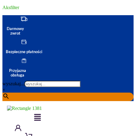
Aksfilter
Darmowy
zwrot
Bezpieczne płatności
Przyjazna
obsługa
wyszukaj...
×
Menu