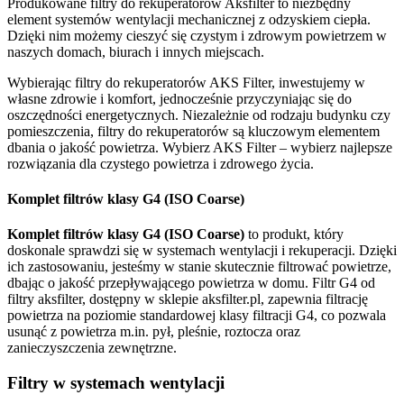
Produkowane filtry do rekuperatorów Aksfilter to niezbędny
element systemów wentylacji mechanicznej z odzyskiem ciepła.
Dzięki nim możemy cieszyć się czystym i zdrowym powietrzem w
naszych domach, biurach i innych miejscach.
Wybierając filtry do rekuperatorów AKS Filter, inwestujemy w
własne zdrowie i komfort, jednocześnie przyczyniając się do
oszczędności energetycznych. Niezależnie od rodzaju budynku czy
pomieszczenia, filtry do rekuperatorów są kluczowym elementem
dbania o jakość powietrza. Wybierz AKS Filter – wybierz najlepsze
rozwiązania dla czystego powietrza i zdrowego życia.
Komplet filtrów klasy G4 (ISO Coarse)
Komplet filtrów klasy G4 (ISO Coarse)
to produkt, który
doskonale sprawdzi się w systemach wentylacji i rekuperacji. Dzięki
ich zastosowaniu, jesteśmy w stanie skutecznie filtrować powietrze,
dbając o jakość przepływającego powietrza w domu. Filtr G4 od
filtry aksfilter, dostępny w sklepie aksfilter.pl, zapewnia filtrację
powietrza na poziomie standardowej klasy filtracji G4, co pozwala
usunąć z powietrza m.in. pył, pleśnie, roztocza oraz
zanieczyszczenia zewnętrzne.
Filtry w systemach wentylacji