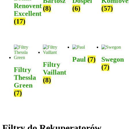
Bartosz
Dospel
Komfove
Renovent
(8)
(6)
(57)
Excellent
(17)
Paul
(7)
Swegon
Filtry
(7)
Filtry
Vaillant
Thessla
(8)
Green
(7)
Filtry do Rekuperatorów