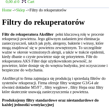
0,00
zł
0
Cart
Home
->
Sklep
->Filtry do rekuperatorów
Filtry do rekuperatorów
Filtr do rekuperatora Aksfilter
pełni kluczową rolę w procesie
rekuperacji powietrza. Jego głównym zadaniem jest eliminacja
zanieczyszczeń, takich jak pyły, alergeny, bakterie i wirusy, które
mogą znajdować się w powietrzu zewnętrznym. To szczególnie
ważne w okresie wzmożonych alergii, a także w trakcie epidemii,
kiedy dbanie o czyste powietrze staje się priorytetem. Filtr do
rekuperatora AKS Filter daje użytkownikom pewność, że
powietrze, które dostaje się do wnętrza budynku, jest oczyszczone i
bezpieczne do wdychania.
Aksfilter.pl to firma zajmująca się produkcją i sprzedażą filtrów do
systemów rekuperacji. Firma oferuje filtry wstępne G3/G4 ale
również dokładne M5/F7 , filtry węglowe , filtry Hepa oraz filtry
które skutecznie usuwają zanieczyszczenia z powietrza.
Produkujemy filtry standardowe oraz niestandardowe do
każdej jednostki wentylacyjnej