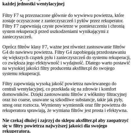
każdej jednostki wentylacyjnej
Filtry F7 są przeznaczone głównie do wywiewu powietrza, które
zostaje oczyszczone z zanieczyszczeń i pyłów przez rekuperator.
Filtry F7 zapewniają czyste powietrze w pomieszczeniu i chronią
system rekuperacji przed uszkodzeniami wynikającymi z
zanieczyszczeń.
Oprócz filtrów klasy F7, ważne jest również zastosowanie filtrów
G4 do nawiewu powietrza. Filtry G4 zapobiegają przedostawaniu
się większych cząstek pyłu i zanieczyszczeń do systemu rekuperacji,
co zwiększa jego efektywność i wydajność. Dlatego warto postawić
na wysokiej jakości filtry producenta aksfilter.pl do swojego
systemu rekuperacji.
Filtry zapewniają wysoką jakość powietrza nawiewanego do
centrali wentylacyjnej, co przekłada się na zdrowie i komfort
domowników. Dzięki zastosowaniu filtrów z włókniny filtracyjnej
oraz iso coarse, usuwane są szkodliwe substancje, takie jak pyły,
smog oraz roztocza. Wymienny wymiennik oraz filtr powietrza do
rekuperatora sprawiają, że wymiana filtrów jest prosta i efektywna.
Nie czekaj dłużej i zajrzyj do sklepu aksfilter.pl aby zaopatrzyć
się w filtry powietrza najwyższej jakości dla swojego
rekuperatora.