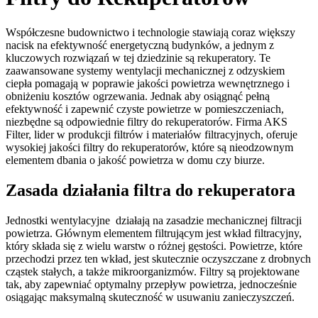
Współczesne budownictwo i technologie stawiają coraz większy
nacisk na efektywność energetyczną budynków, a jednym z
kluczowych rozwiązań w tej dziedzinie są rekuperatory. Te
zaawansowane systemy wentylacji mechanicznej z odzyskiem
ciepła pomagają w poprawie jakości powietrza wewnętrznego i
obniżeniu kosztów ogrzewania. Jednak aby osiągnąć pełną
efektywność i zapewnić czyste powietrze w pomieszczeniach,
niezbędne są odpowiednie filtry do rekuperatorów. Firma AKS
Filter, lider w produkcji filtrów i materiałów filtracyjnych, oferuje
wysokiej jakości filtry do rekuperatorów, które są nieodzownym
elementem dbania o jakość powietrza w domu czy biurze.
Zasada działania filtra do rekuperatora
Jednostki wentylacyjne działają na zasadzie mechanicznej filtracji
powietrza. Głównym elementem filtrującym jest wkład filtracyjny,
który składa się z wielu warstw o różnej gęstości. Powietrze, które
przechodzi przez ten wkład, jest skutecznie oczyszczane z drobnych
cząstek stałych, a także mikroorganizmów. Filtry są projektowane
tak, aby zapewniać optymalny przepływ powietrza, jednocześnie
osiągając maksymalną skuteczność w usuwaniu zanieczyszczeń.