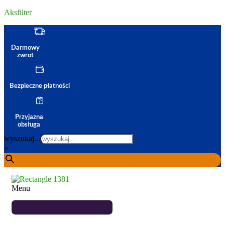
Aksfilter
Darmowy
zwrot
Bezpieczne płatności
Przyjazna
obsługa
wyszukaj...
×
Menu