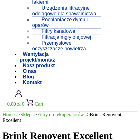
lakierni
Urządzenia filtracyjne
odciągowe dla spawalnictwa
Pochłaniacze dymu i
oparów
Filtry kanałowe
Filtracja mgły olejowej
Przemysłowe
oczyszczacze powietrza
Wentylacja
projekt/montaż
Nasz produkt
O nas
Blog
Kontakt
0,00
zł
0
Cart
Home
->
Sklep
->
Filtry do rekuperatorów
->Brink Renovent
Excellent
Brink Renovent Excellent