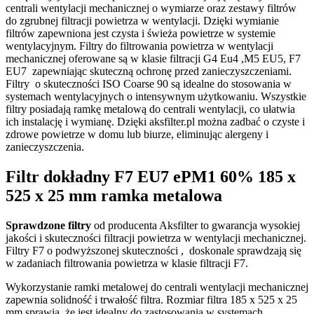
centrali wentylacji mechanicznej o wymiarze oraz zestawy filtrów
do zgrubnej filtracji powietrza w wentylacji. Dzięki wymianie
filtrów zapewniona jest czysta i świeża powietrze w systemie
wentylacyjnym. Filtry do filtrowania powietrza w wentylacji
mechanicznej oferowane są w klasie filtracji G4 Eu4 ,M5 EU5, F7
EU7 zapewniając skuteczną ochronę przed zanieczyszczeniami.
Filtry o skuteczności ISO Coarse 90 są idealne do stosowania w
systemach wentylacyjnych o intensywnym użytkowaniu. Wszystkie
filtry posiadają ramkę metalową do centrali wentylacji, co ułatwia
ich instalację i wymianę. Dzięki aksfilter.pl można zadbać o czyste i
zdrowe powietrze w domu lub biurze, eliminując alergeny i
zanieczyszczenia.
Filtr dokładny F7 EU7 ePM1 60% 185 x
525 x 25 mm ramka metalowa
Sprawdzone filtry
od producenta Aksfilter to gwarancja wysokiej
jakości i skuteczności filtracji powietrza w wentylacji mechanicznej.
Filtry F7 o podwyższonej skuteczności , doskonale sprawdzają się
w zadaniach filtrowania powietrza w klasie filtracji F7.
Wykorzystanie ramki metalowej do centrali wentylacji mechanicznej
zapewnia solidność i trwałość filtra. Rozmiar filtra 185 x 525 x 25
mm sprawia, że jest idealny do zastosowania w systemach