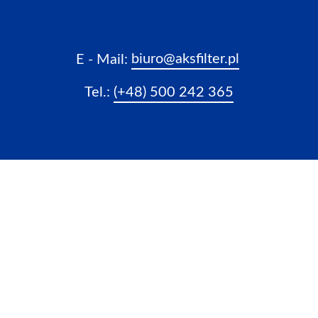
biuro@aksfilter.pl
E - Mail:
Tel.:
(+48) 500 242 365