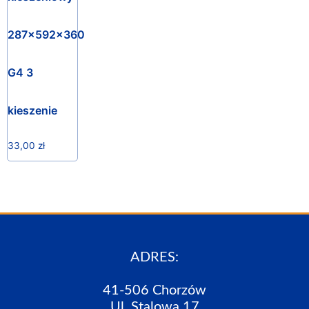
287x592x360
G4 3
kieszenie
33,00
zł
ADRES:
41-506 Chorzów
Ul. Stalowa 17