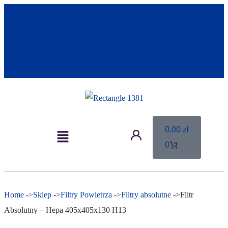
0,00
zł
0
Home
->
Sklep
->
Filtry Powietrza
->
Filtry absolutne
->Filtr
Absolutny – Hepa 405x405x130 H13