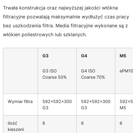
Trwała konstrukcja oraz najwyższej jakości włókna
filtracyjne pozwalają maksymalnie wydłużyć czas pracy
bez uszkodzenia filtra. Media filtracyjne wykonane są z
włókien poliestrowych lub szklanych.
G3
G4
M5
G3 ISO
G4 ISO
ePM10
Coarse 50%
Coarse 70%
Wymiar filtra
592x592x300
592x592x300
592x5
G3
G3
M5
Ilość
6
6
6
kieszeni