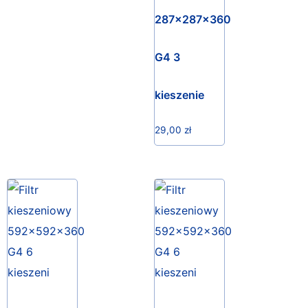
287x287x360
G4 3
kieszenie
29,00
zł