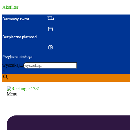
Aksfilter
Darmowy zwrot
Bezpieczne płatności
Przyjazna obsługa
wyszukaj...
×
Menu