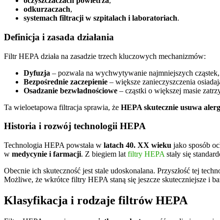
oczyszczaczach powietrza
,
odkurzaczach
,
systemach filtracji w szpitalach i laboratoriach
.
Definicja i zasada działania
Filtr HEPA działa na zasadzie trzech kluczowych mechanizmów:
Dyfuzja
– pozwala na wychwytywanie najmniejszych cząstek, k
Bezpośrednie zaczepienie
– większe zanieczyszczenia osiadają
Osadzanie bezwładnościowe
– cząstki o większej masie zatrzy
Ta wieloetapowa filtracja sprawia, że
HEPA skutecznie usuwa alerge
Historia i rozwój technologii HEPA
Technologia HEPA powstała w
latach 40. XX wieku
jako sposób o
w
medycynie i farmacji
. Z biegiem lat
filtry HEPA
stały się standa
Obecnie ich skuteczność jest stale udoskonalana. Przyszłość tej tec
Możliwe, że wkrótce filtry HEPA staną się jeszcze skuteczniejsze i b
Klasyfikacja i rodzaje filtrów HEPA