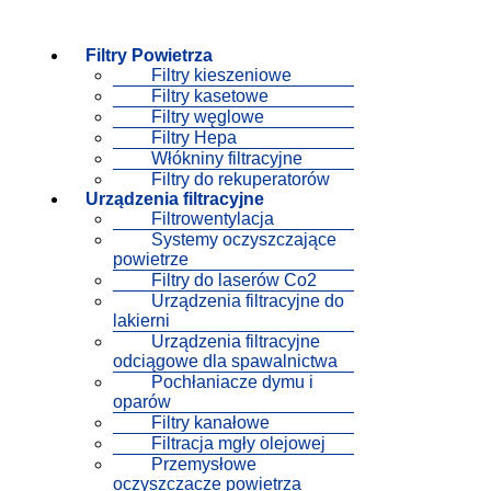
Filtry Powietrza
Filtry kieszeniowe
Filtry kasetowe
Filtry węglowe
Filtry Hepa
Włókniny filtracyjne
Filtry do rekuperatorów
Urządzenia filtracyjne
Filtrowentylacja
Systemy oczyszczające
powietrze
Filtry do laserów Co2
Urządzenia filtracyjne do
lakierni
Urządzenia filtracyjne
odciągowe dla spawalnictwa
Pochłaniacze dymu i
oparów
Filtry kanałowe
Filtracja mgły olejowej
Przemysłowe
oczyszczacze powietrza