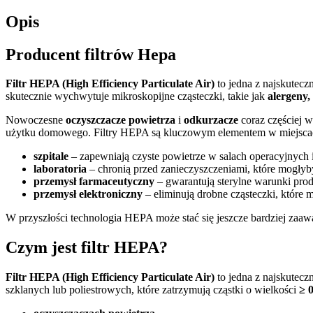
Opis
Producent filtrów Hepa
Filtr HEPA (High Efficiency Particulate Air)
to jedna z najskutec
skutecznie wychwytuje mikroskopijne cząsteczki, takie jak
alergeny,
Nowoczesne
oczyszczacze powietrza
i
odkurzacze
coraz częściej w
użytku domowego. Filtry HEPA są kluczowym elementem w miejscach, g
szpitale
– zapewniają czyste powietrze w salach operacyjnych i
laboratoria
– chronią przed zanieczyszczeniami, które mogły
przemysł farmaceutyczny
– gwarantują sterylne warunki prod
przemysł elektroniczny
– eliminują drobne cząsteczki, które
W przyszłości technologia HEPA może stać się jeszcze bardziej zaa
Czym jest filtr HEPA?
Filtr HEPA (High Efficiency Particulate Air)
to jedna z najskutecz
szklanych lub poliestrowych, które zatrzymują cząstki o wielkości
≥ 