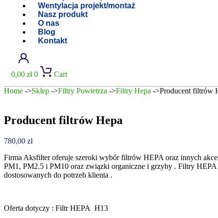
Wentylacja projekt/montaż
Nasz produkt
O nas
Blog
Kontakt
0,00
zł
0
Cart
Home
->
Sklep
->
Filtry Powietrza
->
Filtry Hepa
->Producent filtrów
Producent filtrów Hepa
780,00
zł
Firma Aksfilter oferuje szeroki wybór filtrów HEPA oraz innych akc
PM1, PM2.5 i PM10 oraz związki organiczne i grzyby . Filtry HE
dostosowanych do potrzeb klienta .
Oferta dotyczy : Filtr HEPA H13