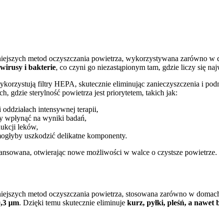
zniejszych metod oczyszczania powietrza, wykorzystywana zarówno w 
 wirusy i bakterie
, co czyni go niezastąpionym tam, gdzie liczy się na
ykorzystują filtry HEPA, skutecznie eliminując zanieczyszczenia i pod
dzie sterylność powietrza jest priorytetem, takich jak:
 oddziałach intensywnej terapii,
by wpłynąć na wyniki badań,
ukcji leków,
 mogłyby uszkodzić delikatne komponenty.
wansowana, otwierając nowe możliwości w walce o czystsze powietrze.
niejszych metod oczyszczania powietrza, stosowana zarówno w domach, 
0,3 µm
. Dzięki temu skutecznie eliminuje
kurz, pyłki, pleśń, a nawet 