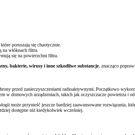
tóre poruszają się chaotycznie.
 na włóknach filtra.
mują się na powierzchni filtra.
ny, bakterie, wirusy i inne szkodliwe substancje
, znacząco popraw
chrony przed zanieczyszczeniami radioaktywnymi. Początkowo wyko
rdem w domowych urządzeniach, takich jak oczyszczacze powietrza i od
hnologii może przynieść jeszcze bardziej zaawansowane rozwiązania, kt
ardziej dostępne niż kiedykolwiek wcześniej.