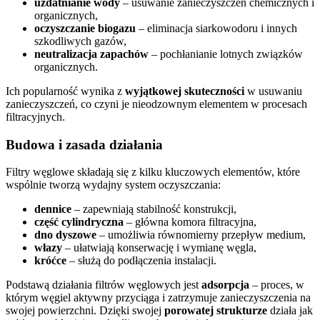
uzdatnianie wody
– usuwanie zanieczyszczeń chemicznych i
organicznych,
oczyszczanie biogazu
– eliminacja siarkowodoru i innych
szkodliwych gazów,
neutralizacja zapachów
– pochłanianie lotnych związków
organicznych.
Ich popularność wynika z
wyjątkowej skuteczności
w usuwaniu
zanieczyszczeń, co czyni je nieodzownym elementem w procesach
filtracyjnych.
Budowa i zasada działania
Filtry węglowe składają się z kilku kluczowych elementów, które
wspólnie tworzą wydajny system oczyszczania:
dennice
– zapewniają stabilność konstrukcji,
część cylindryczna
– główna komora filtracyjna,
dno dyszowe
– umożliwia równomierny przepływ medium,
włazy
– ułatwiają konserwację i wymianę węgla,
króćce
– służą do podłączenia instalacji.
Podstawą działania filtrów węglowych jest
adsorpcja
– proces, w
którym węgiel aktywny przyciąga i zatrzymuje zanieczyszczenia na
swojej powierzchni. Dzięki swojej
porowatej strukturze
działa jak