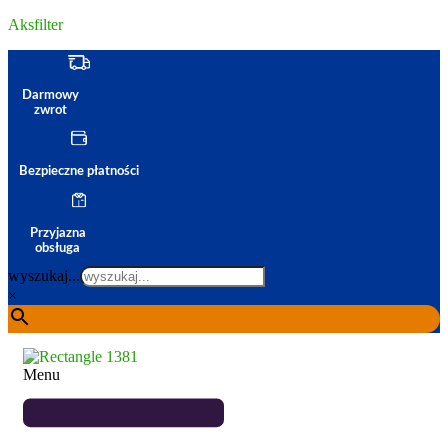
Aksfilter
Darmowy
zwrot
Bezpieczne płatności
Przyjazna
obsługa
wyszukaj...
×
Menu