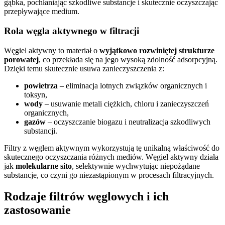
gąbka, pochłaniając szkodliwe substancje i skutecznie oczyszczając
przepływające medium.
Rola węgla aktywnego w filtracji
Węgiel aktywny to materiał o
wyjątkowo rozwiniętej strukturze
porowatej
, co przekłada się na jego wysoką zdolność adsorpcyjną.
Dzięki temu skutecznie usuwa zanieczyszczenia z:
powietrza
– eliminacja lotnych związków organicznych i
toksyn,
wody
– usuwanie metali ciężkich, chloru i zanieczyszczeń
organicznych,
gazów
– oczyszczanie biogazu i neutralizacja szkodliwych
substancji.
Filtry z węglem aktywnym wykorzystują tę unikalną właściwość do
skutecznego oczyszczania różnych mediów. Węgiel aktywny działa
jak
molekularne sito
, selektywnie wychwytując niepożądane
substancje, co czyni go niezastąpionym w procesach filtracyjnych.
Rodzaje filtrów węglowych i ich
zastosowanie