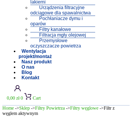
lakierni
Urządzenia filtracyjne
odciągowe dla spawalnictwa
Pochłaniacze dymu i
oparów
Filtry kanałowe
Filtracja mgły olejowej
Przemysłowe
oczyszczacze powietrza
Wentylacja
projekt/montaż
Nasz produkt
O nas
Blog
Kontakt
0,00
zł
0
Cart
Home
->
Sklep
->
Filtry Powietrza
->
Filtry węglowe
->Filtr z
węglem aktywnym