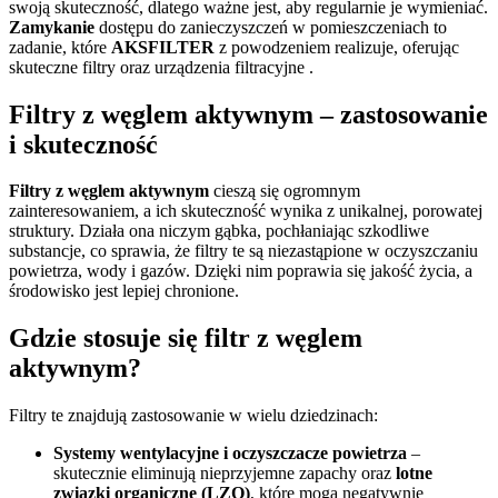
swoją skuteczność, dlatego ważne jest, aby regularnie je wymieniać.
Zamykanie
dostępu do zanieczyszczeń w pomieszczeniach to
zadanie, które
AKSFILTER
z powodzeniem realizuje, oferując
skuteczne filtry oraz urządzenia filtracyjne .
Filtry z węglem aktywnym – zastosowanie
i skuteczność
Filtry z węglem aktywnym
cieszą się ogromnym
zainteresowaniem, a ich skuteczność wynika z unikalnej, porowatej
struktury. Działa ona niczym gąbka, pochłaniając szkodliwe
substancje, co sprawia, że filtry te są niezastąpione w oczyszczaniu
powietrza, wody i gazów. Dzięki nim poprawia się jakość życia, a
środowisko jest lepiej chronione.
Gdzie stosuje się filtr z węglem
aktywnym?
Filtry te znajdują zastosowanie w wielu dziedzinach:
Systemy wentylacyjne i oczyszczacze powietrza
–
skutecznie eliminują nieprzyjemne zapachy oraz
lotne
związki organiczne (LZO)
, które mogą negatywnie