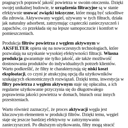
pragnących poprawić jakość powietrza w swoim otoczeniu. Dzięki
swojej unikalnej budowie, te
urządzenia filtracyjne
są w stanie
efektywnie
usuwać związki toksyczne
, które mogą być szkodliwe
dla zdrowia. Aktywowany węgiel, używany w tych filtrach, działa
jak naturalny adsorbent, zatrzymując cząsteczki zanieczyszczeń i
zapachów, co przekłada się na lepsze samopoczucie i komfort w
pomieszczeniach.
Produkcja
filtrów powietrza z węglem aktywnym
w
AKSFILTER
opiera się na nowoczesnych technologiach, które
pozwalają na uzyskanie wysokiej efektywności filtracji.
Własna
produkcja
gwarantuje nie tylko jakość, ale także możliwość
dostosowania produktów do indywidualnych potrzeb klientów.
Warto podkreślić, że filtry te charakteryzują się
niski koszt
eksploatacji
, co czyni je atrakcyjną opcją dla użytkowników
szukających ekonomicznych rozwiązań. Dzięki temu, inwestycja w
filtry powietrza z węglem aktywnym
staje się opłacalna, a ich
regularne użytkowanie przyczynia się do długotrwałego
poprawienia jakości powietrza w domach, biurach oraz innych
przestrzeniach.
Warto również zaznaczyć, że proces
aktywacji
węgla jest
kluczowym elementem w produkcji filtrów. Dzięki temu, węgiel
staje się jeszcze bardziej efektywny w zatrzymywaniu
zanieczyszczeń. Po dłuższym użytkowaniu, filtry mogą stracić