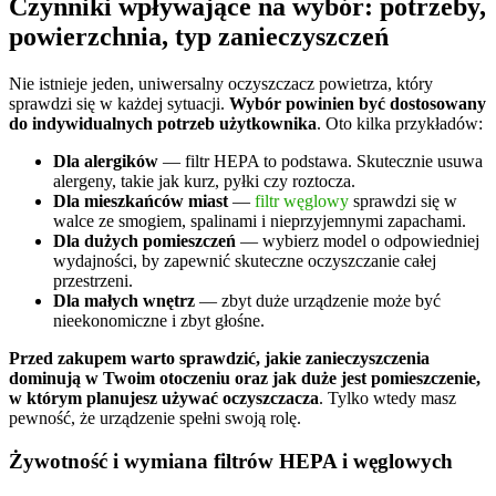
Czynniki wpływające na wybór: potrzeby,
powierzchnia, typ zanieczyszczeń
Nie istnieje jeden, uniwersalny oczyszczacz powietrza, który
sprawdzi się w każdej sytuacji.
Wybór powinien być dostosowany
do indywidualnych potrzeb użytkownika
. Oto kilka przykładów:
Dla alergików
— filtr HEPA to podstawa. Skutecznie usuwa
alergeny, takie jak kurz, pyłki czy roztocza.
Dla mieszkańców miast
—
filtr węglowy
sprawdzi się w
walce ze smogiem, spalinami i nieprzyjemnymi zapachami.
Dla dużych pomieszczeń
— wybierz model o odpowiedniej
wydajności, by zapewnić skuteczne oczyszczanie całej
przestrzeni.
Dla małych wnętrz
— zbyt duże urządzenie może być
nieekonomiczne i zbyt głośne.
Przed zakupem warto sprawdzić, jakie zanieczyszczenia
dominują w Twoim otoczeniu oraz jak duże jest pomieszczenie,
w którym planujesz używać oczyszczacza
. Tylko wtedy masz
pewność, że urządzenie spełni swoją rolę.
Żywotność i wymiana filtrów HEPA i węglowych