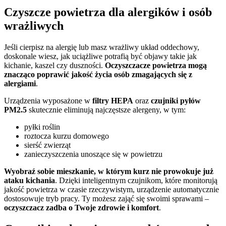
Czyszcze powietrza dla alergików i osób
wrażliwych
Jeśli cierpisz na alergię lub masz wrażliwy układ oddechowy,
doskonale wiesz, jak uciążliwe potrafią być objawy takie jak
kichanie, kaszel czy duszności.
Oczyszczacze powietrza mogą
znacząco poprawić jakość życia osób zmagających się z
alergiami
.
Urządzenia wyposażone w
filtry HEPA
oraz
czujniki pyłów
PM2.5
skutecznie eliminują najczęstsze alergeny, w tym:
pyłki roślin
roztocza kurzu domowego
sierść zwierząt
zanieczyszczenia unoszące się w powietrzu
Wyobraź sobie mieszkanie, w którym kurz nie prowokuje już
ataku kichania
. Dzięki inteligentnym czujnikom, które monitorują
jakość powietrza w czasie rzeczywistym, urządzenie automatycznie
dostosowuje tryb pracy. Ty możesz zająć się swoimi sprawami –
oczyszczacz zadba o Twoje zdrowie i komfort
.