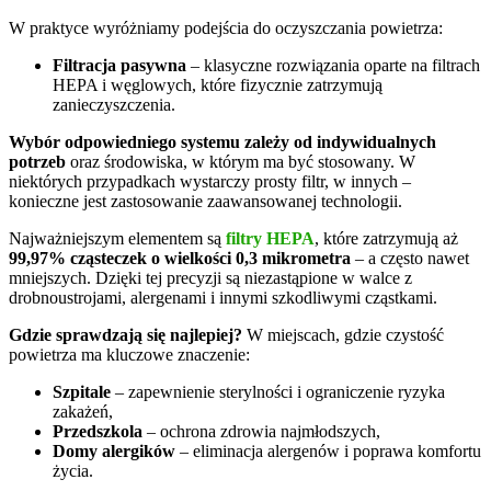
W praktyce wyróżniamy podejścia do oczyszczania powietrza:
Filtracja pasywna
– klasyczne rozwiązania oparte na filtrach
HEPA i węglowych, które fizycznie zatrzymują
zanieczyszczenia.
Wybór odpowiedniego systemu zależy od indywidualnych
potrzeb
oraz środowiska, w którym ma być stosowany. W
niektórych przypadkach wystarczy prosty filtr, w innych –
konieczne jest zastosowanie zaawansowanej technologii.
Najważniejszym elementem są
filtry HEPA
, które zatrzymują aż
99,97% cząsteczek o wielkości 0,3 mikrometra
– a często nawet
mniejszych. Dzięki tej precyzji są niezastąpione w walce z
drobnoustrojami, alergenami i innymi szkodliwymi cząstkami.
Gdzie sprawdzają się najlepiej?
W miejscach, gdzie czystość
powietrza ma kluczowe znaczenie:
Szpitale
– zapewnienie sterylności i ograniczenie ryzyka
zakażeń,
Przedszkola
– ochrona zdrowia najmłodszych,
Domy alergików
– eliminacja alergenów i poprawa komfortu
życia.