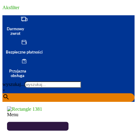
Aksfilter
Darmowy
zwrot
Bezpieczne płatności
Przyjazna
obsługa
wyszukaj...
×
Menu