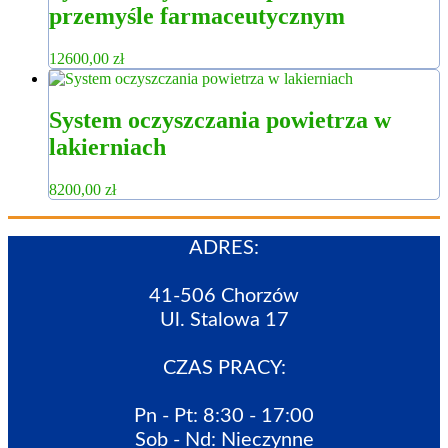
przemyśle farmaceutycznym
12600,00
zł
System oczyszczania powietrza w
lakierniach
8200,00
zł
ADRES:
41-506 Chorzów
Ul. Stalowa 17
CZAS PRACY:
Pn - Pt: 8:30 - 17:00
Sob - Nd: Nieczynne