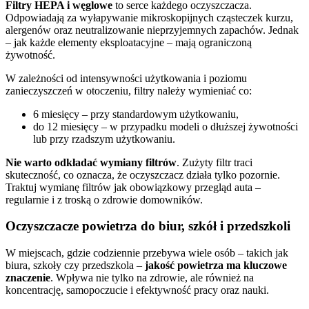
Filtry HEPA i węglowe
to serce każdego oczyszczacza.
Odpowiadają za wyłapywanie mikroskopijnych cząsteczek kurzu,
alergenów oraz neutralizowanie nieprzyjemnych zapachów. Jednak
– jak każde elementy eksploatacyjne – mają ograniczoną
żywotność.
W zależności od intensywności użytkowania i poziomu
zanieczyszczeń w otoczeniu, filtry należy wymieniać co:
6 miesięcy – przy standardowym użytkowaniu,
do 12 miesięcy – w przypadku modeli o dłuższej żywotności
lub przy rzadszym użytkowaniu.
Nie warto odkładać wymiany filtrów
. Zużyty filtr traci
skuteczność, co oznacza, że oczyszczacz działa tylko pozornie.
Traktuj wymianę filtrów jak obowiązkowy przegląd auta –
regularnie i z troską o zdrowie domowników.
Oczyszczacze powietrza do biur, szkół i przedszkoli
W miejscach, gdzie codziennie przebywa wiele osób – takich jak
biura, szkoły czy przedszkola –
jakość powietrza ma kluczowe
znaczenie
. Wpływa nie tylko na zdrowie, ale również na
koncentrację, samopoczucie i efektywność pracy oraz nauki.