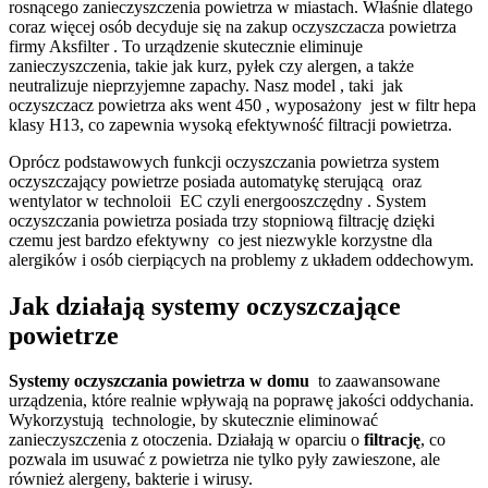
rosnącego zanieczyszczenia powietrza w miastach. Właśnie dlatego
coraz więcej osób decyduje się na zakup oczyszczacza powietrza
firmy Aksfilter . To urządzenie skutecznie eliminuje
zanieczyszczenia, takie jak kurz, pyłek czy alergen, a także
neutralizuje nieprzyjemne zapachy. Nasz model , taki jak
oczyszczacz powietrza aks went 450 , wyposażony jest w filtr hepa
klasy H13, co zapewnia wysoką efektywność filtracji powietrza.
Oprócz podstawowych funkcji oczyszczania powietrza system
oczyszczający powietrze posiada automatykę sterującą oraz
wentylator w technoloii EC czyli energooszczędny . System
oczyszczania powietrza posiada trzy stopniową filtrację dzięki
czemu jest bardzo efektywny co jest niezwykle korzystne dla
alergików i osób cierpiących na problemy z układem oddechowym.
Jak działają systemy oczyszczające
powietrze
Systemy oczyszczania powietrza w domu
to zaawansowane
urządzenia, które realnie wpływają na poprawę jakości oddychania.
Wykorzystują technologie, by skutecznie eliminować
zanieczyszczenia z otoczenia. Działają w oparciu o
filtrację
, co
pozwala im usuwać z powietrza nie tylko pyły zawieszone, ale
również alergeny, bakterie i wirusy.