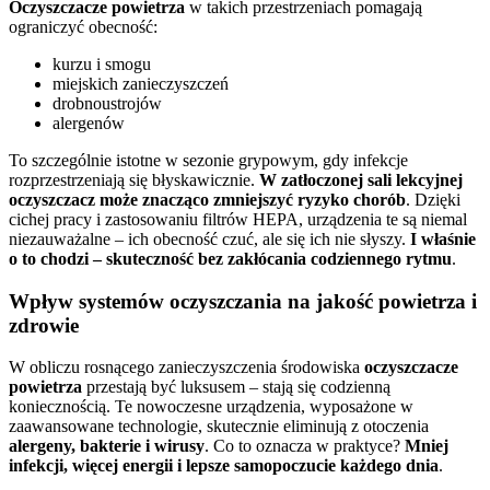
Oczyszczacze powietrza
w takich przestrzeniach pomagają
ograniczyć obecność:
kurzu i smogu
miejskich zanieczyszczeń
drobnoustrojów
alergenów
To szczególnie istotne w sezonie grypowym, gdy infekcje
rozprzestrzeniają się błyskawicznie.
W zatłoczonej sali lekcyjnej
oczyszczacz może znacząco zmniejszyć ryzyko chorób
. Dzięki
cichej pracy i zastosowaniu filtrów HEPA, urządzenia te są niemal
niezauważalne – ich obecność czuć, ale się ich nie słyszy.
I właśnie
o to chodzi – skuteczność bez zakłócania codziennego rytmu
.
Wpływ systemów oczyszczania na jakość powietrza i
zdrowie
W obliczu rosnącego zanieczyszczenia środowiska
oczyszczacze
powietrza
przestają być luksusem – stają się codzienną
koniecznością. Te nowoczesne urządzenia, wyposażone w
zaawansowane technologie, skutecznie eliminują z otoczenia
alergeny, bakterie i wirusy
. Co to oznacza w praktyce?
Mniej
infekcji, więcej energii i lepsze samopoczucie każdego dnia
.