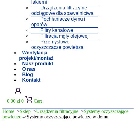
lakierni
Urządzenia filtracyjne
odciągowe dla spawalnictwa
Pochłaniacze dymu i
oparów
Filtry kanałowe
Filtracja mgły olejowej
Przemysłowe
oczyszczacze powietrza
Wentylacja
projekt/montaż
Nasz produkt
O nas
Blog
Kontakt
0,00
zł
0
Cart
Home
->
Sklep
->
Urządzenia filtracyjne
->
Systemy oczyszczające
powietrze
->Systemy oczyszczające powietrze w domu