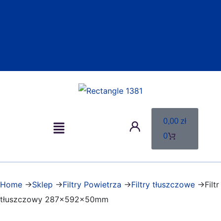
0,00
zł
0
Home
->
Sklep
->
Filtry Powietrza
->
Filtry tłuszczowe
->Filtr
tłuszczowy 287x592x50mm