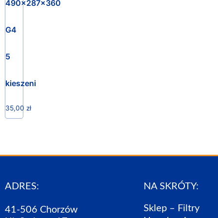
490x287x360
G4
5
kieszeni
35,00
zł
ADRES:
NA SKRÓTY:
Sklep – Filtry
41-506 Chorzów