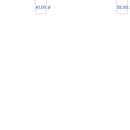
41,00
zł
55,00