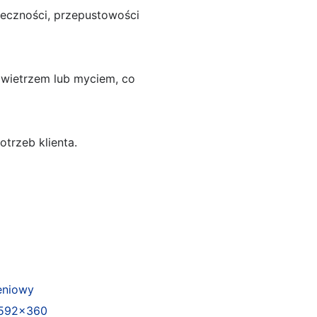
teczności, przepustowości
powietrzem lub myciem, co
trzeb klienta.