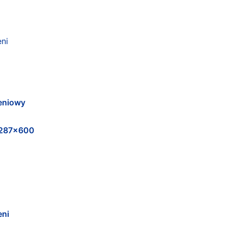
eniowy
287x600
eni