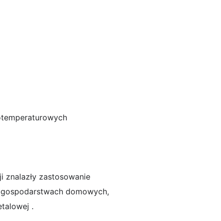
kotemperaturowych
cji znalazły zastosowanie
h, gospodarstwach domowych,
talowej .