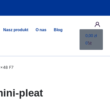
Nasz produkt
O nas
Blog
0,00
zł
0
5x48 F7
ini-pleat