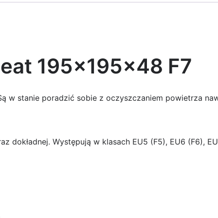
pleat 195x195x48 F7
h. Są w stanie poradzić sobie z oczyszczaniem powietrza na
raz dokładnej. Występują w klasach EU5 (F5), EU6 (F6), EU
.