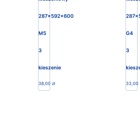
287x592x600
287x
M5
G4
3
3
kieszenie
kiesz
38,00
zł
33,00