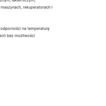
nym, lakierniczym,
u maszynach, rekuperatorach i
ej odporności na temperaturę
ach bez możliwości