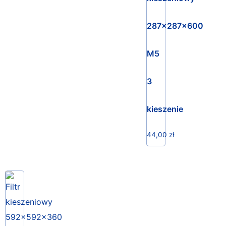
287x287x600
M5
3
kieszenie
44,00
zł