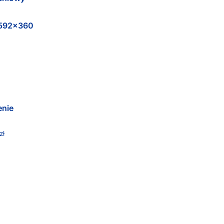
592x360
enie
zł