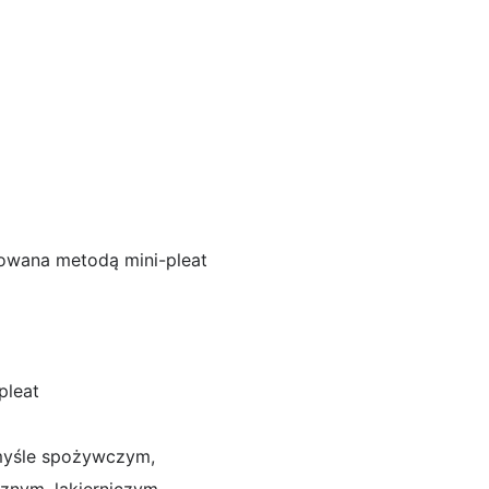
isowana metodą mini-pleat
-pleat
emyśle spożywczym,