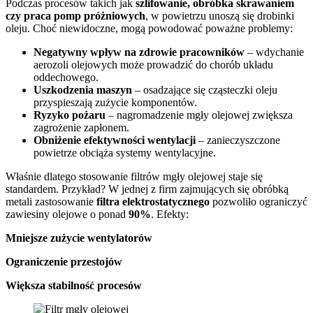
Podczas procesów takich jak
szlifowanie, obróbka skrawaniem
czy praca pomp próżniowych
, w powietrzu unoszą się drobinki
oleju. Choć niewidoczne, mogą powodować poważne problemy:
Negatywny wpływ na zdrowie pracowników
– wdychanie
aerozoli olejowych może prowadzić do chorób układu
oddechowego.
Uszkodzenia maszyn
– osadzające się cząsteczki oleju
przyspieszają zużycie komponentów.
Ryzyko pożaru
– nagromadzenie mgły olejowej zwiększa
zagrożenie zapłonem.
Obniżenie efektywności wentylacji
– zanieczyszczone
powietrze obciąża systemy wentylacyjne.
Właśnie dlatego stosowanie filtrów mgły olejowej staje się
standardem. Przykład? W jednej z firm zajmujących się obróbką
metali zastosowanie
filtra elektrostatycznego
pozwoliło ograniczyć
zawiesiny olejowe o ponad
90%
. Efekty:
Mniejsze zużycie wentylatorów
Ograniczenie przestojów
Większa stabilność procesów