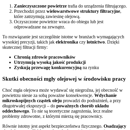
Zanieczyszczone powietrze
trafia do urządzenia filtrującego.
Przechodzi przez
wielowarstwowe struktury filtracyjne
,
które zatrzymują zawiesinę olejową.
Oczyszczone powietrze wraca do obiegu lub jest
odprowadzane na zewnątrz.
To rozwiązanie jest szczególnie istotne w branżach wymagających
wysokiej precyzji, takich jak
elektronika
czy
lotnictwo
. Dzięki
skutecznej filtracji firmy:
Chronią zdrowie pracowników
Utrzymują wysoką jakość produkcji
Zyskują przewagę konkurencyjną
na rynku
Skutki obecności mgły olejowej w środowisku pracy
Choć mgła olejowa może wydawać się niegroźna, jej obecność w
powietrzu niesie za sobą poważne konsekwencje.
Wdychanie
mikroskopijnych cząstek oleju
prowadzi do podrażnień, a przy
długotrwałej ekspozycji – do
poważnych chorób układu
oddechowego
. To nie są teoretyczne zagrożenia, lecz realne
problemy zdrowotne, z którymi mierzą się pracownicy.
Równie istotny jest aspekt bezpieczeństwa fizycznego.
Osadzający