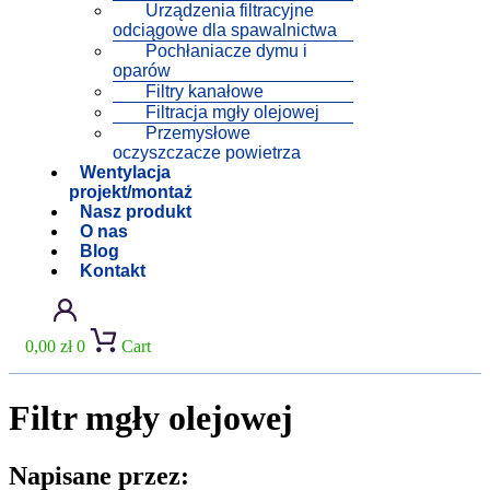
Urządzenia filtracyjne
odciągowe dla spawalnictwa
Pochłaniacze dymu i
oparów
Filtry kanałowe
Filtracja mgły olejowej
Przemysłowe
oczyszczacze powietrza
Wentylacja
projekt/montaż
Nasz produkt
O nas
Blog
Kontakt
0,00
zł
0
Cart
Filtr mgły olejowej
Napisane przez: