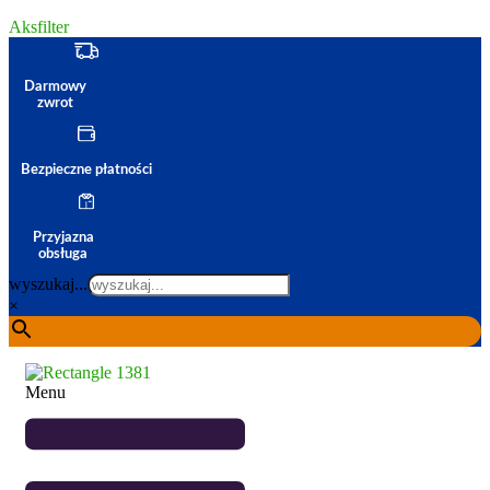
Aksfilter
Darmowy
zwrot
Bezpieczne płatności
Przyjazna
obsługa
wyszukaj...
×
Menu