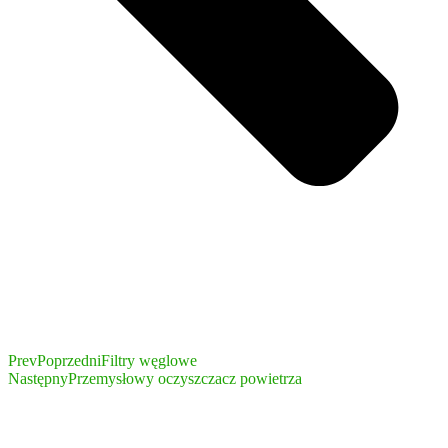
Prev
Poprzedni
Filtry węglowe
Następny
Przemysłowy oczyszczacz powietrza