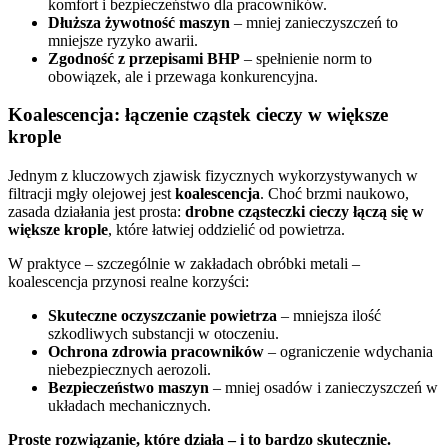
komfort i bezpieczeństwo dla pracowników.
Dłuższa żywotność maszyn
– mniej zanieczyszczeń to
mniejsze ryzyko awarii.
Zgodność z przepisami BHP
– spełnienie norm to
obowiązek, ale i przewaga konkurencyjna.
Koalescencja: łączenie cząstek cieczy w większe
krople
Jednym z kluczowych zjawisk fizycznych wykorzystywanych w
filtracji mgły olejowej jest
koalescencja
. Choć brzmi naukowo,
zasada działania jest prosta:
drobne cząsteczki cieczy łączą się w
większe krople
, które łatwiej oddzielić od powietrza.
W praktyce – szczególnie w zakładach obróbki metali –
koalescencja przynosi realne korzyści:
Skuteczne oczyszczanie powietrza
– mniejsza ilość
szkodliwych substancji w otoczeniu.
Ochrona zdrowia pracowników
– ograniczenie wdychania
niebezpiecznych aerozoli.
Bezpieczeństwo maszyn
– mniej osadów i zanieczyszczeń w
układach mechanicznych.
Proste rozwiązanie, które działa – i to bardzo skutecznie.