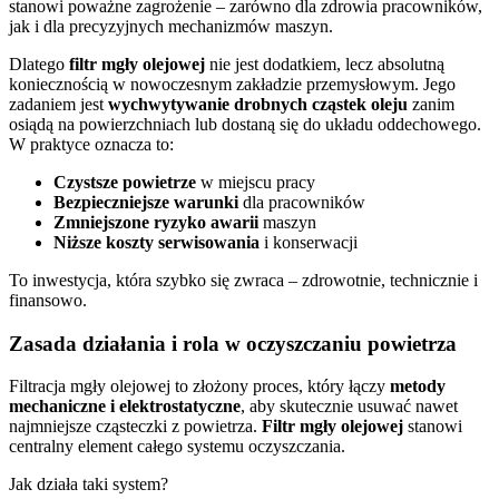
stanowi poważne zagrożenie – zarówno dla zdrowia pracowników,
jak i dla precyzyjnych mechanizmów maszyn.
Dlatego
filtr mgły olejowej
nie jest dodatkiem, lecz absolutną
koniecznością w nowoczesnym zakładzie przemysłowym. Jego
zadaniem jest
wychwytywanie drobnych cząstek oleju
zanim
osiądą na powierzchniach lub dostaną się do układu oddechowego.
W praktyce oznacza to:
Czystsze powietrze
w miejscu pracy
Bezpieczniejsze warunki
dla pracowników
Zmniejszone ryzyko awarii
maszyn
Niższe koszty serwisowania
i konserwacji
To inwestycja, która szybko się zwraca – zdrowotnie, technicznie i
finansowo.
Zasada działania i rola w oczyszczaniu powietrza
Filtracja mgły olejowej to złożony proces, który łączy
metody
mechaniczne i elektrostatyczne
, aby skutecznie usuwać nawet
najmniejsze cząsteczki z powietrza.
Filtr mgły olejowej
stanowi
centralny element całego systemu oczyszczania.
Jak działa taki system?