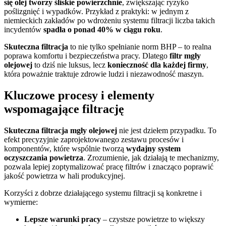
się olej tworzy śliskie powierzchnie
, zwiększając ryzyko
poślizgnięć i wypadków. Przykład z praktyki: w jednym z
niemieckich zakładów po wdrożeniu systemu filtracji liczba takich
incydentów
spadła o ponad 40% w ciągu roku
.
Skuteczna filtracja
to nie tylko spełnianie norm BHP – to realna
poprawa komfortu i bezpieczeństwa pracy. Dlatego
filtr mgły
olejowej
to dziś nie luksus, lecz
konieczność dla każdej firmy
,
która poważnie traktuje zdrowie ludzi i niezawodność maszyn.
Kluczowe procesy i elementy
wspomagające filtrację
Skuteczna filtracja mgły olejowej
nie jest dziełem przypadku. To
efekt precyzyjnie zaprojektowanego zestawu procesów i
komponentów, które wspólnie tworzą
wydajny system
oczyszczania powietrza
. Zrozumienie, jak działają te mechanizmy,
pozwala lepiej zoptymalizować pracę filtrów i znacząco poprawić
jakość powietrza w hali produkcyjnej.
Korzyści z dobrze działającego systemu filtracji są konkretne i
wymierne:
Lepsze warunki pracy
– czystsze powietrze to większy